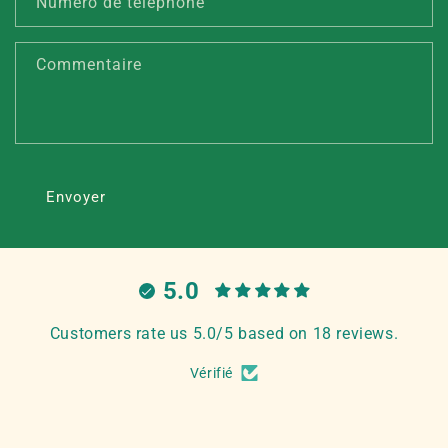
Numéro de téléphone
a
i
Commentaire
r
e
d
e
c
Envoyer
o
n
t
a
5.0
c
t
Customers rate us 5.0/5 based on 18 reviews.
Vérifié